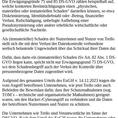
Die Erwägungsgründe 75 und 85 DS-GVO zählen beispielhaft auf,
welche konkreten Beeinträchtigungen einen „physischen,
materiellen oder immateriellen Schaden“ darstellen können, so etwa
Diskriminierung, Identitätsdiebstahl oder -Betrug, finanzieller
Verlust, Rufschädigung, unbefugte Aufhebung einer
Pseudonymisierung oder andere erhebliche wirtschaftliche oder
gesellschaftliche Nachteile.
Als (immaterieller) Schaden der Nutzerinnen und Nutzer von Trello
stellt sich die mit dem Verlust der Datenkontrolle verbundene
seelisch belastende Ungewissheit über das Schicksal ihrer Daten dar.
Dafür, dass darin ein (immaterieller) Schaden iSv Art. 82 Abs. 1 DS-
GVO liegen kann, spricht nicht nur Erwägungsgrund 75 DS-GVO,
wo dem Schadensbegriff auch der Verlust der Kontrolle über
personenbezogene Daten zugeordnet wird.
Aufgrund des genannten Urteils des EuGH v. 14.12.2023 tragen die
vom Angriff betroffenen Unternehmen, wie jetzt Trello oder auch
Behörden die Beweislast dafür, dass ihre Schutzmaßnahmen (sog.
TOM`s – technische und organisatorische Maßnahmen) geeignet
waren, um den Hacker-/Cyberangriff zu verhindern und die Daten
der betroffenen Nutzerinnen und Nutzer zu schützen.
Die Unternehmen wie Trello sind Verantwortliche im Sinne der
DSGVO. Nach dem Urteil des EuGH tragen die Unternehmen oder