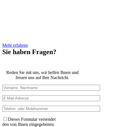
dem Landgericht Deggendorf.
Vor seinem Studium der
Rechtswissenschaften war Herr
Loibl bereits mehrere Jahre im
Öffentlichen Dienst bei
verschiedenen Behörden tätig.
Mehr erfahren
Sie haben Fragen?
Reden Sie mit uns, wir helfen Ihnen und
freuen uns auf Ihre Nachricht.
Dieses Formular versendet
den von Ihnen eingegebenen