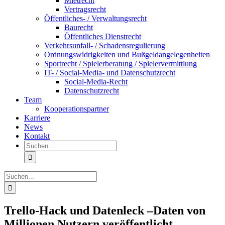
Mietrecht
Vertragsrecht
Öffentliches- / Verwaltungsrecht
Baurecht
Öffentliches Dienstrecht
Verkehrsunfall- / Schadensregulierung
Ordnungswidrigkeiten und Bußgeldangelegenheiten
Sportrecht / Spielerberatung / Spielervermittlung
IT- / Social-Media- und Datenschutzrecht
Social-Media-Recht
Datenschutzrecht
Team
Kooperationspartner
Karriere
News
Kontakt
Suche
nach:
Suche
nach:
Trello-Hack und Datenleck –Daten von
Millionen Nutzern veröffentlicht –