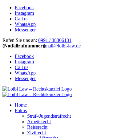
Facebook
Instagram
Call us
WhatsApp
Messenger
Zum
Rufen Sie uns an:
0991 / 38306131
Inhalt
(Notfallrufnummer)
|
mail@loibl-law.de
springen
Facebook
Instagram
Call us
WhatsApp
Messenger
Home
Fokus
Straf-/Jugendstrafrecht
Arbeitsrecht
Reiserecht
Zivilrecht