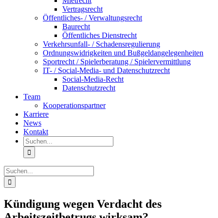
Mietrecht
Vertragsrecht
Öffentliches- / Verwaltungsrecht
Baurecht
Öffentliches Dienstrecht
Verkehrsunfall- / Schadensregulierung
Ordnungswidrigkeiten und Bußgeldangelegenheiten
Sportrecht / Spielerberatung / Spielervermittlung
IT- / Social-Media- und Datenschutzrecht
Social-Media-Recht
Datenschutzrecht
Team
Kooperationspartner
Karriere
News
Kontakt
Suche
nach:
Suche
nach:
Kündigung wegen Verdacht des
Arbeitszeitbetrugs wirksam?