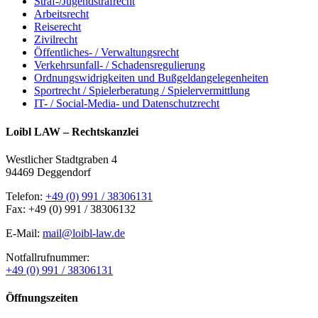
Straf-/Jugendstrafrecht
Arbeitsrecht
Reiserecht
Zivilrecht
Öffentliches- / Verwaltungsrecht
Verkehrsunfall- / Schadensregulierung
Ordnungswidrigkeiten und Bußgeldangelegenheiten
Sportrecht / Spielerberatung / Spielervermittlung
IT- / Social-Media- und Datenschutzrecht
Loibl LAW – Rechtskanzlei
Westlicher Stadtgraben 4
94469 Deggendorf
Telefon:
+49 (0) 991 / 38306131
Fax: +49 (0) 991 / 38306132
E-Mail:
mail@loibl-law.de
Notfallrufnummer:
+49 (0) 991 / 38306131
Öffnungszeiten