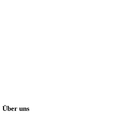
Über uns
Herr Loibl hat die Kanzlei im