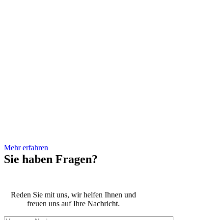
August 2019 gegründet. Er hat
sein Rechtswissenschaftliches
Studium an der Universität Passau
absolviert. Während des
Referendariats am OLG München
folgten Stationen bei der
Staatsanwaltschaft Deggendorf,
dem Landgericht Deggendorf.
Vor seinem Studium der
Rechtswissenschaften war Herr
Loibl bereits mehrere Jahre im
Öffentlichen Dienst bei
verschiedenen Behörden tätig.
Mehr erfahren
Sie haben Fragen?
Reden Sie mit uns, wir helfen Ihnen und
freuen uns auf Ihre Nachricht.