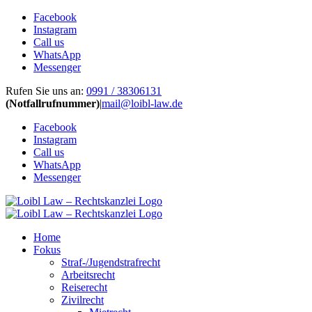
Facebook
Instagram
Call us
WhatsApp
Messenger
Zum
Rufen Sie uns an:
0991 / 38306131
Inhalt
(Notfallrufnummer)
|
mail@loibl-law.de
springen
Facebook
Instagram
Call us
WhatsApp
Messenger
Home
Fokus
Straf-/Jugendstrafrecht
Arbeitsrecht
Reiserecht
Zivilrecht