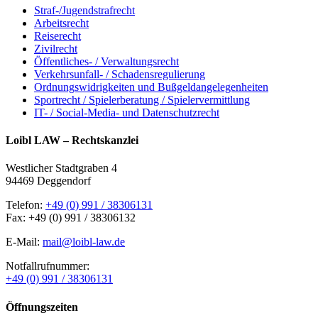
Straf-/Jugendstrafrecht
Arbeitsrecht
Reiserecht
Zivilrecht
Öffentliches- / Verwaltungsrecht
Verkehrsunfall- / Schadensregulierung
Ordnungswidrigkeiten und Bußgeldangelegenheiten
Sportrecht / Spielerberatung / Spielervermittlung
IT- / Social-Media- und Datenschutzrecht
Loibl LAW – Rechtskanzlei
Westlicher Stadtgraben 4
94469 Deggendorf
Telefon:
+49 (0) 991 / 38306131
Fax: +49 (0) 991 / 38306132
E-Mail:
mail@loibl-law.de
Notfallrufnummer:
+49 (0) 991 / 38306131
Öffnungszeiten