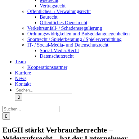
Mietrecht
Vertragsrecht
Öffentliches- / Verwaltungsrecht
Baurecht
Öffentliches Dienstrecht
Verkehrsunfall- / Schadensregulierung
Ordnungswidrigkeiten und Bußgeldangelegenheiten
Sportrecht / Spielerberatung / Spielervermittlung
IT- / Social-Media- und Datenschutzrecht
Social-Media-Recht
Datenschutzrecht
Team
Kooperationspartner
Karriere
News
Kontakt
Suche
nach:
Suche
nach:
EuGH stärkt Verbraucherrechte –
Widerrufsrecht – hat der Unternehmer