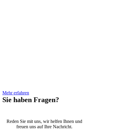
Herr Loibl hat die Kanzlei im
August 2019 gegründet. Er hat
sein Rechtswissenschaftliches
Studium an der Universität Passau
absolviert. Während des
Referendariats am OLG München
folgten Stationen bei der
Staatsanwaltschaft Deggendorf,
dem Landgericht Deggendorf.
Vor seinem Studium der
Rechtswissenschaften war Herr
Loibl bereits mehrere Jahre im
Öffentlichen Dienst bei
verschiedenen Behörden tätig.
Mehr erfahren
Sie haben Fragen?
Reden Sie mit uns, wir helfen Ihnen und
freuen uns auf Ihre Nachricht.