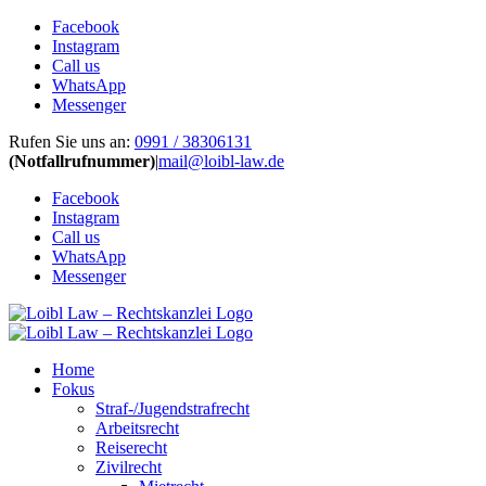
Facebook
Instagram
Call us
WhatsApp
Messenger
Zum
Rufen Sie uns an:
0991 / 38306131
Inhalt
(Notfallrufnummer)
|
mail@loibl-law.de
springen
Facebook
Instagram
Call us
WhatsApp
Messenger
Home
Fokus
Straf-/Jugendstrafrecht
Arbeitsrecht
Reiserecht
Zivilrecht