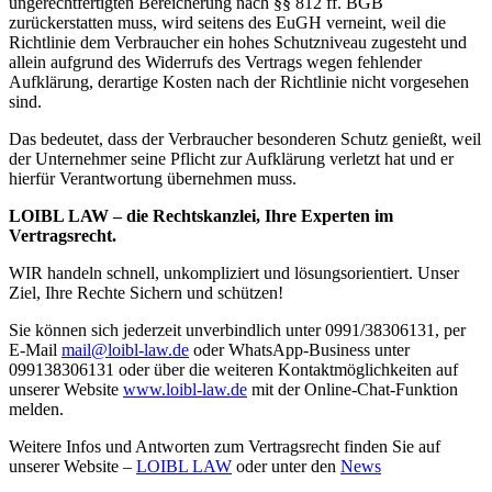
ungerechtfertigten Bereicherung nach §§ 812 ff. BGB
zurückerstatten muss, wird seitens des EuGH verneint, weil die
Richtlinie dem Verbraucher ein hohes Schutzniveau zugesteht und
allein aufgrund des Widerrufs des Vertrags wegen fehlender
Aufklärung, derartige Kosten nach der Richtlinie nicht vorgesehen
sind.
Das bedeutet, dass der Verbraucher besonderen Schutz genießt, weil
der Unternehmer seine Pflicht zur Aufklärung verletzt hat und er
hierfür Verantwortung übernehmen muss.
LOIBL LAW – die Rechtskanzlei, Ihre Experten im
Vertragsrecht.
WIR handeln schnell, unkompliziert und lösungsorientiert. Unser
Ziel, Ihre Rechte Sichern und schützen!
Sie können sich jederzeit unverbindlich unter 0991/38306131, per
E-Mail
mail@loibl-law.de
oder WhatsApp-Business unter
099138306131 oder über die weiteren Kontaktmöglichkeiten auf
unserer Website
www.loibl-law.de
mit der Online-Chat-Funktion
melden.
Weitere Infos und Antworten zum Vertragsrecht finden Sie auf
unserer Website –
LOIBL LAW
oder unter den
News