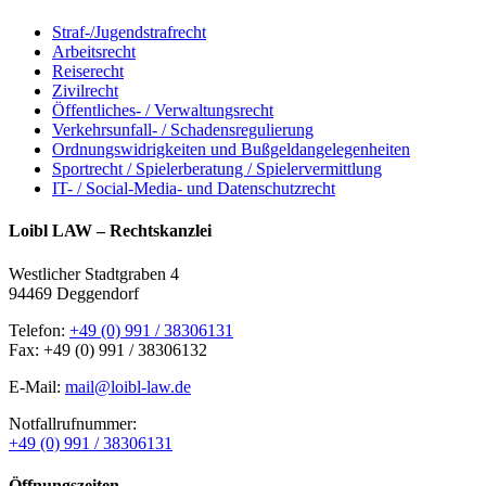
Straf-/Jugendstrafrecht
Arbeitsrecht
Reiserecht
Zivilrecht
Öffentliches- / Verwaltungsrecht
Verkehrsunfall- / Schadensregulierung
Ordnungswidrigkeiten und Bußgeldangelegenheiten
Sportrecht / Spielerberatung / Spielervermittlung
IT- / Social-Media- und Datenschutzrecht
Loibl LAW – Rechtskanzlei
Westlicher Stadtgraben 4
94469 Deggendorf
Telefon:
+49 (0) 991 / 38306131
Fax: +49 (0) 991 / 38306132
E-Mail:
mail@loibl-law.de
Notfallrufnummer:
+49 (0) 991 / 38306131
Öffnungszeiten