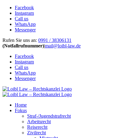
Facebook
Instagram
Call us
WhatsApp
Messenger
Zum
Rufen Sie uns an:
0991 / 38306131
Inhalt
(Notfallrufnummer)
|
mail@loibl-law.de
springen
Facebook
Instagram
Call us
WhatsApp
Messenger
Home
Fokus
Straf-/Jugendstrafrecht
Arbeitsrecht
Reiserecht
Zivilrecht