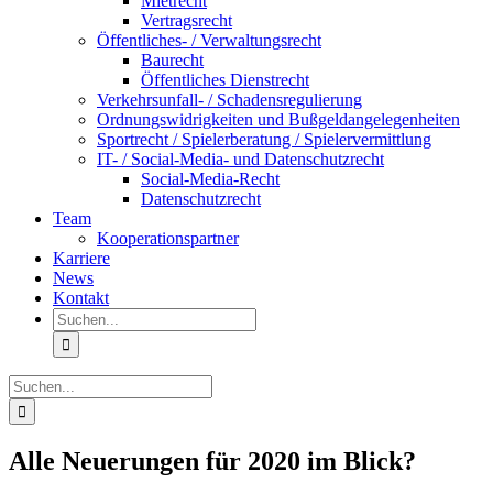
Mietrecht
Vertragsrecht
Öffentliches- / Verwaltungsrecht
Baurecht
Öffentliches Dienstrecht
Verkehrsunfall- / Schadensregulierung
Ordnungswidrigkeiten und Bußgeldangelegenheiten
Sportrecht / Spielerberatung / Spielervermittlung
IT- / Social-Media- und Datenschutzrecht
Social-Media-Recht
Datenschutzrecht
Team
Kooperationspartner
Karriere
News
Kontakt
Suche
nach:
Suche
nach:
Alle Neuerungen für 2020 im Blick?