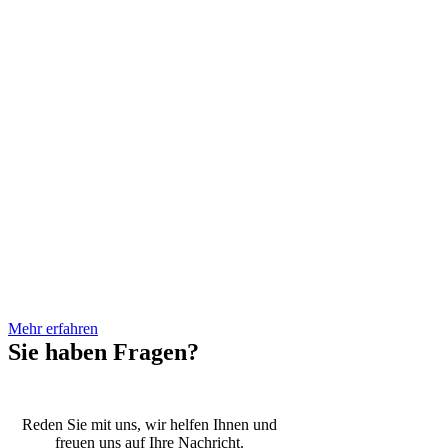
Herr Loibl hat die Kanzlei im
August 2019 gegründet. Er hat
sein Rechtswissenschaftliches
Studium an der Universität Passau
absolviert. Während des
Referendariats am OLG München
folgten Stationen bei der
Staatsanwaltschaft Deggendorf,
dem Landgericht Deggendorf.
Vor seinem Studium der
Rechtswissenschaften war Herr
Loibl bereits mehrere Jahre im
Öffentlichen Dienst bei
verschiedenen Behörden tätig.
Mehr erfahren
Sie haben Fragen?
Reden Sie mit uns, wir helfen Ihnen und
freuen uns auf Ihre Nachricht.