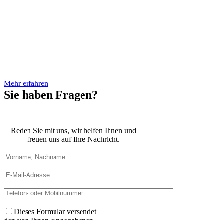
dem Landgericht Deggendorf.
Vor seinem Studium der
Rechtswissenschaften war Herr
Loibl bereits mehrere Jahre im
Öffentlichen Dienst bei
verschiedenen Behörden tätig.
Mehr erfahren
Sie haben Fragen?
Reden Sie mit uns, wir helfen Ihnen und
freuen uns auf Ihre Nachricht.
Dieses Formular versendet