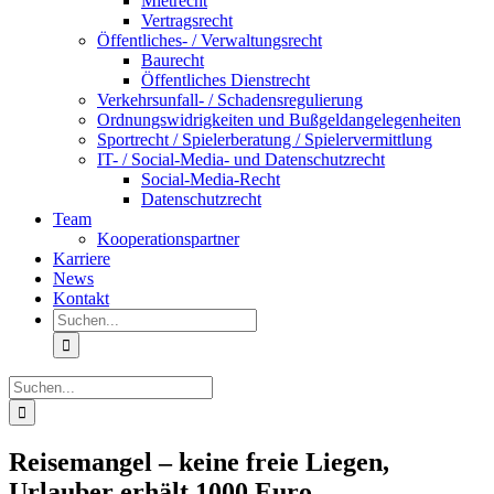
Mietrecht
Vertragsrecht
Öffentliches- / Verwaltungsrecht
Baurecht
Öffentliches Dienstrecht
Verkehrsunfall- / Schadensregulierung
Ordnungswidrigkeiten und Bußgeldangelegenheiten
Sportrecht / Spielerberatung / Spielervermittlung
IT- / Social-Media- und Datenschutzrecht
Social-Media-Recht
Datenschutzrecht
Team
Kooperationspartner
Karriere
News
Kontakt
Suche
nach:
Suche
nach:
Reisemangel – keine freie Liegen,
Urlauber erhält 1000 Euro