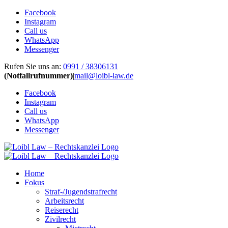
Facebook
Instagram
Call us
WhatsApp
Messenger
Zum
Rufen Sie uns an:
0991 / 38306131
Inhalt
(Notfallrufnummer)
|
mail@loibl-law.de
springen
Facebook
Instagram
Call us
WhatsApp
Messenger
Home
Fokus
Straf-/Jugendstrafrecht
Arbeitsrecht
Reiserecht
Zivilrecht