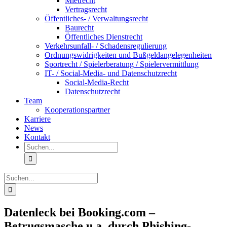
Mietrecht
Vertragsrecht
Öffentliches- / Verwaltungsrecht
Baurecht
Öffentliches Dienstrecht
Verkehrsunfall- / Schadensregulierung
Ordnungswidrigkeiten und Bußgeldangelegenheiten
Sportrecht / Spielerberatung / Spielervermittlung
IT- / Social-Media- und Datenschutzrecht
Social-Media-Recht
Datenschutzrecht
Team
Kooperationspartner
Karriere
News
Kontakt
Suche
nach:
Suche
nach:
Datenleck bei Booking.com –
Betrugsmasche u.a. durch Phishing-