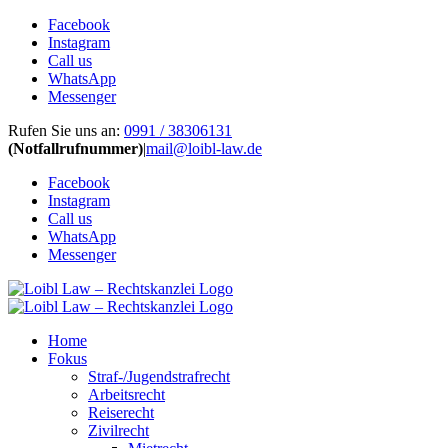
Facebook
Instagram
Call us
WhatsApp
Messenger
Zum
Rufen Sie uns an:
0991 / 38306131
Inhalt
(Notfallrufnummer)
|
mail@loibl-law.de
springen
Facebook
Instagram
Call us
WhatsApp
Messenger
Home
Fokus
Straf-/Jugendstrafrecht
Arbeitsrecht
Reiserecht
Zivilrecht