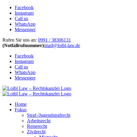
Facebook
Instagram
Call us
WhatsApp
Messenger
Zum
Rufen Sie uns an:
0991 / 38306131
Inhalt
(Notfallrufnummer)
|
mail@loibl-law.de
springen
Facebook
Instagram
Call us
WhatsApp
Messenger
Home
Fokus
Straf-/Jugendstrafrecht
Arbeitsrecht
Reiserecht
Zivilrecht