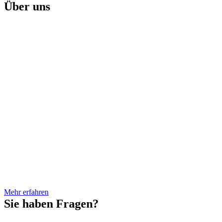
Über uns
Herr Loibl hat die Kanzlei im
August 2019 gegründet. Er hat
sein Rechtswissenschaftliches
Studium an der Universität Passau
absolviert. Während des
Referendariats am OLG München
folgten Stationen bei der
Staatsanwaltschaft Deggendorf,
dem Landgericht Deggendorf.
Vor seinem Studium der
Rechtswissenschaften war Herr
Loibl bereits mehrere Jahre im
Öffentlichen Dienst bei
verschiedenen Behörden tätig.
Mehr erfahren
Sie haben Fragen?