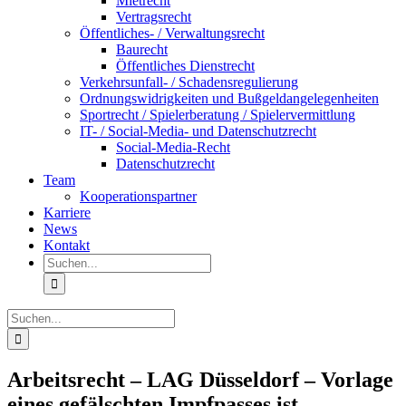
Mietrecht
Vertragsrecht
Öffentliches- / Verwaltungsrecht
Baurecht
Öffentliches Dienstrecht
Verkehrsunfall- / Schadensregulierung
Ordnungswidrigkeiten und Bußgeldangelegenheiten
Sportrecht / Spielerberatung / Spielervermittlung
IT- / Social-Media- und Datenschutzrecht
Social-Media-Recht
Datenschutzrecht
Team
Kooperationspartner
Karriere
News
Kontakt
Suche
nach:
Suche
nach:
Arbeitsrecht – LAG Düsseldorf – Vorlage
eines gefälschten Impfpasses ist